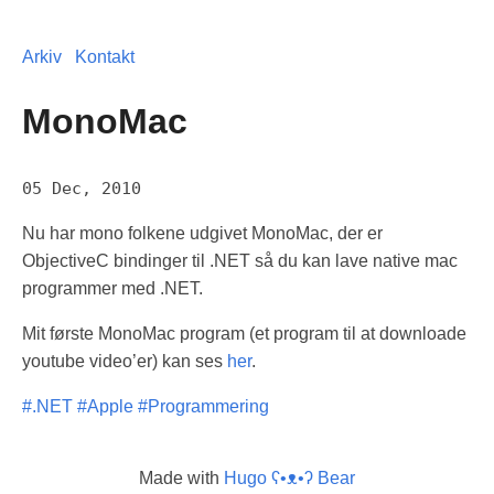
Arkiv
Kontakt
MonoMac
05 Dec, 2010
Nu har mono folkene udgivet MonoMac, der er
ObjectiveC bindinger til .NET så du kan lave native mac
programmer med .NET.
Mit første MonoMac program (et program til at downloade
youtube video’er) kan ses
her
.
#.NET
#Apple
#Programmering
Made with
Hugo ʕ•ᴥ•ʔ Bear