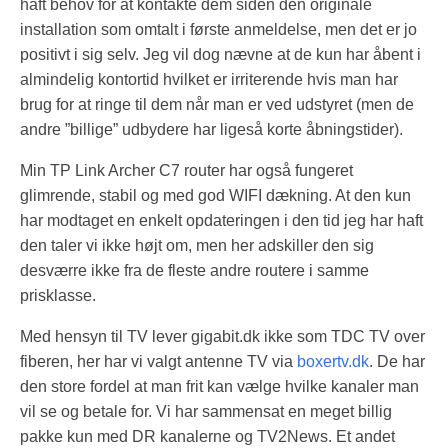
haft behov for at kontakte dem siden den originale
installation som omtalt i første anmeldelse, men det er jo
positivt i sig selv. Jeg vil dog nævne at de kun har åbent i
almindelig kontortid hvilket er irriterende hvis man har
brug for at ringe til dem når man er ved udstyret (men de
andre ”billige” udbydere har ligeså korte åbningstider).
Min TP Link Archer C7 router har også fungeret
glimrende, stabil og med god WIFI dækning. At den kun
har modtaget en enkelt opdateringen i den tid jeg har haft
den taler vi ikke højt om, men her adskiller den sig
desværre ikke fra de fleste andre routere i samme
prisklasse.
Med hensyn til TV lever gigabit.dk ikke som TDC TV over
fiberen, her har vi valgt antenne TV via
boxertv.dk
. De har
den store fordel at man frit kan vælge hvilke kanaler man
vil se og betale for. Vi har sammensat en meget billig
pakke kun med DR kanalerne og TV2News. Et andet