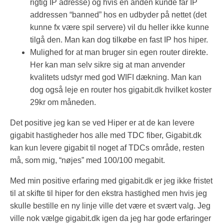
rigtig IP adresse) og hvis en anden kunde får IP
addressen “banned” hos en udbyder på nettet (det
kunne fx være spil servere) vil du heller ikke kunne
tilgå den. Man kan dog tilkøbe en fast IP hos hiper.
Mulighed for at man bruger sin egen router direkte.
Her kan man selv sikre sig at man anvender
kvalitets udstyr med god WIFI dækning. Man kan
dog også leje en router hos gigabit.dk hvilket koster
29kr om måneden.
Det positive jeg kan se ved Hiper er at de kan levere
gigabit hastigheder hos alle med TDC fiber, Gigabit.dk
kan kun levere gigabit til noget af TDCs område, resten
må, som mig, “nøjes” med 100/100 megabit.
Med min positive erfaring med gigabit.dk er jeg ikke fristet
til at skifte til hiper for den ekstra hastighed men hvis jeg
skulle bestille en ny linje ville det være et svært valg. Jeg
ville nok vælge gigabit.dk igen da jeg har gode erfaringer