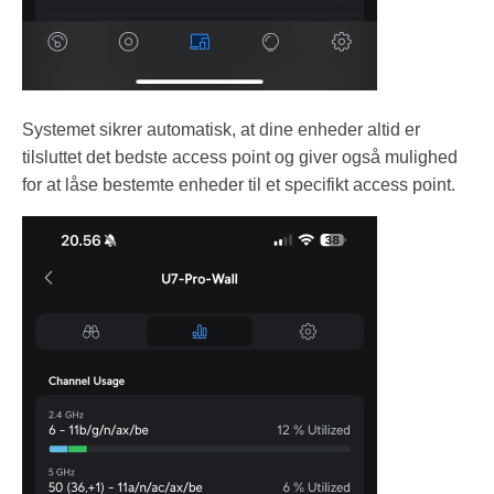
Systemet sikrer automatisk, at dine enheder altid er
tilsluttet det bedste access point og giver også mulighed
for at låse bestemte enheder til et specifikt access point.